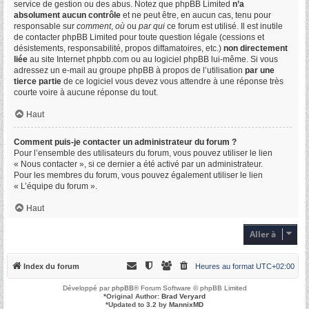
service de gestion ou des abus. Notez que phpBB Limited
n’a
absolument aucun contrôle
et ne peut être, en aucun cas, tenu pour
responsable sur
comment
,
où
ou
par qui
ce forum est utilisé. Il est inutile
de contacter phpBB Limited pour toute question légale (cessions et
désistements, responsabilité, propos diffamatoires, etc.)
non directement
liée
au site Internet phpbb.com ou au logiciel phpBB lui-même. Si vous
adressez un e-mail au groupe phpBB à propos de l’utilisation
par une
tierce partie
de ce logiciel vous devez vous attendre à une réponse très
courte voire à aucune réponse du tout.
Haut
Comment puis-je contacter un administrateur du forum ?
Pour l’ensemble des utilisateurs du forum, vous pouvez utiliser le lien
« Nous contacter », si ce dernier a été activé par un administrateur.
Pour les membres du forum, vous pouvez également utiliser le lien
« L’équipe du forum ».
Haut
Aller à
Index du forum
Heures au format
UTC+02:00
Développé par
phpBB
® Forum Software © phpBB Limited
*
Original Author:
Brad Veryard
*
Updated to 3.2 by
MannixMD