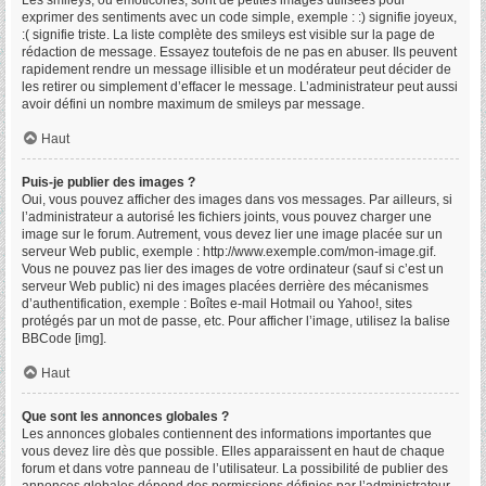
Les smileys, ou émoticônes, sont de petites images utilisées pour
exprimer des sentiments avec un code simple, exemple : :) signifie joyeux,
:( signifie triste. La liste complète des smileys est visible sur la page de
rédaction de message. Essayez toutefois de ne pas en abuser. Ils peuvent
rapidement rendre un message illisible et un modérateur peut décider de
les retirer ou simplement d’effacer le message. L’administrateur peut aussi
avoir défini un nombre maximum de smileys par message.
Haut
Puis-je publier des images ?
Oui, vous pouvez afficher des images dans vos messages. Par ailleurs, si
l’administrateur a autorisé les fichiers joints, vous pouvez charger une
image sur le forum. Autrement, vous devez lier une image placée sur un
serveur Web public, exemple : http://www.exemple.com/mon-image.gif.
Vous ne pouvez pas lier des images de votre ordinateur (sauf si c’est un
serveur Web public) ni des images placées derrière des mécanismes
d’authentification, exemple : Boîtes e-mail Hotmail ou Yahoo!, sites
protégés par un mot de passe, etc. Pour afficher l’image, utilisez la balise
BBCode [img].
Haut
Que sont les annonces globales ?
Les annonces globales contiennent des informations importantes que
vous devez lire dès que possible. Elles apparaissent en haut de chaque
forum et dans votre panneau de l’utilisateur. La possibilité de publier des