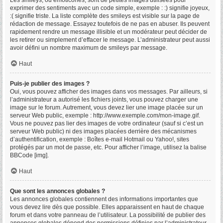
Les smileys, ou émoticônes, sont de petites images utilisées pour
exprimer des sentiments avec un code simple, exemple : :) signifie joyeux,
:( signifie triste. La liste complète des smileys est visible sur la page de
rédaction de message. Essayez toutefois de ne pas en abuser. Ils peuvent
rapidement rendre un message illisible et un modérateur peut décider de
les retirer ou simplement d’effacer le message. L’administrateur peut aussi
avoir défini un nombre maximum de smileys par message.
Haut
Puis-je publier des images ?
Oui, vous pouvez afficher des images dans vos messages. Par ailleurs, si
l’administrateur a autorisé les fichiers joints, vous pouvez charger une
image sur le forum. Autrement, vous devez lier une image placée sur un
serveur Web public, exemple : http://www.exemple.com/mon-image.gif.
Vous ne pouvez pas lier des images de votre ordinateur (sauf si c’est un
serveur Web public) ni des images placées derrière des mécanismes
d’authentification, exemple : Boîtes e-mail Hotmail ou Yahoo!, sites
protégés par un mot de passe, etc. Pour afficher l’image, utilisez la balise
BBCode [img].
Haut
Que sont les annonces globales ?
Les annonces globales contiennent des informations importantes que
vous devez lire dès que possible. Elles apparaissent en haut de chaque
forum et dans votre panneau de l’utilisateur. La possibilité de publier des