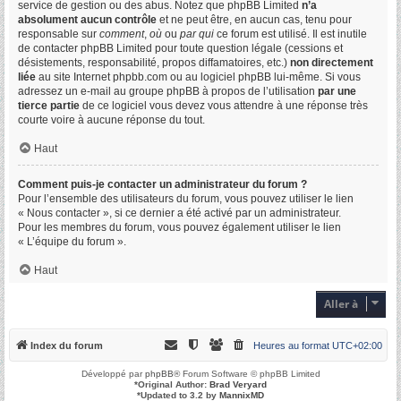
service de gestion ou des abus. Notez que phpBB Limited
n’a
absolument aucun contrôle
et ne peut être, en aucun cas, tenu pour
responsable sur
comment
,
où
ou
par qui
ce forum est utilisé. Il est inutile
de contacter phpBB Limited pour toute question légale (cessions et
désistements, responsabilité, propos diffamatoires, etc.)
non directement
liée
au site Internet phpbb.com ou au logiciel phpBB lui-même. Si vous
adressez un e-mail au groupe phpBB à propos de l’utilisation
par une
tierce partie
de ce logiciel vous devez vous attendre à une réponse très
courte voire à aucune réponse du tout.
Haut
Comment puis-je contacter un administrateur du forum ?
Pour l’ensemble des utilisateurs du forum, vous pouvez utiliser le lien
« Nous contacter », si ce dernier a été activé par un administrateur.
Pour les membres du forum, vous pouvez également utiliser le lien
« L’équipe du forum ».
Haut
Aller à
Index du forum
Heures au format
UTC+02:00
Développé par
phpBB
® Forum Software © phpBB Limited
*
Original Author:
Brad Veryard
*
Updated to 3.2 by
MannixMD