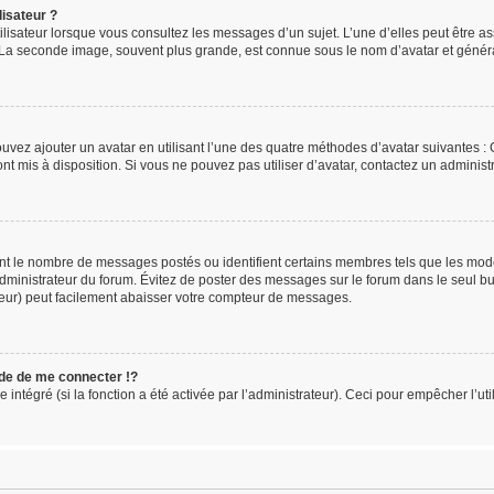
isateur ?
ilisateur lorsque vous consultez les messages d’un sujet. L’une d’elles peut être a
. La seconde image, souvent plus grande, est connue sous le nom d’avatar et gén
ouvez ajouter un avatar en utilisant l’une des quatre méthodes d’avatar suivantes : G
ont mis à disposition. Si vous ne pouvez pas utiliser d’avatar, contactez un administ
uent le nombre de messages postés ou identifient certains membres tels que les mo
l’administrateur du forum. Évitez de poster des messages sur le forum dans le seul b
teur) peut facilement abaisser votre compteur de messages.
e de me connecter !?
tégré (si la fonction a été activée par l’administrateur). Ceci pour empêcher l’utili