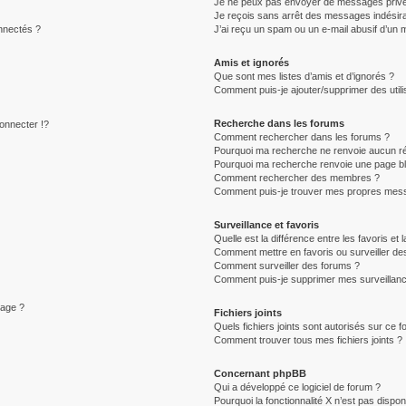
Je ne peux pas envoyer de messages privé
Je reçois sans arrêt des messages indésira
nnectés ?
J’ai reçu un spam ou un e-mail abusif d’un
Amis et ignorés
Que sont mes listes d’amis et d’ignorés ?
Comment puis-je ajouter/supprimer des utili
Recherche dans les forums
nnecter !?
Comment rechercher dans les forums ?
Pourquoi ma recherche ne renvoie aucun ré
Pourquoi ma recherche renvoie une page b
Comment rechercher des membres ?
Comment puis-je trouver mes propres mess
Surveillance et favoris
Quelle est la différence entre les favoris et 
Comment mettre en favoris ou surveiller des
Comment surveiller des forums ?
Comment puis-je supprimer mes surveillanc
sage ?
Fichiers joints
Quels fichiers joints sont autorisés sur ce 
Comment trouver tous mes fichiers joints ?
Concernant phpBB
Qui a développé ce logiciel de forum ?
Pourquoi la fonctionnalité X n’est pas dispon