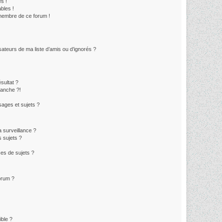
s !
bles !
 membre de ce forum !
sateurs de ma liste d’amis ou d’ignorés ?
sultat ?
lanche ?!
ages et sujets ?
la surveillance ?
 sujets ?
es de sujets ?
forum ?
ible ?