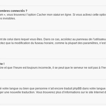
membres connectés ?
um », vous trouverez l’option
Cacher mon statut en ligne
. Si vous activez cette opti
 invisibles.
érent de celui dans lequel vous êtes. Dans ce cas, accédez au
panneau de l’utilisateu
 Notez que la modification du fuseau horaire, comme la plupart des paramètres, n’e
te !
e et que l’heure est toujours incorrecte, il se peut que le serveur ne soit pas à l’
tallé votre langue ou bien que personne n’ait encore traduit phpBB dans votre langu
ager une nouvelle traduction. Vous trouverez plus d’informations sur le site Internet 