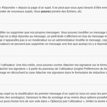
 Répondre » depuis la page d’un sujet. Il se peut que vous ayez besoin d’être enre
oster de nouveaux sujets, Vous
pouvez
joindre des fichiers, etc.
difier ou supprimer que vos propres messages. Vous pouvez modifier un message (q
’un a déjà répondu au message, un petit texte s’affichera en bas du message indiqu
ge n’apparaîtra pas si un modérateur ou un administrateur modifie le message, cepend
utilisateurs ne peuvent pas supprimer un message une fois que quelqu’un y a répond
’utilisateur. Une fois créée, vous pouvez cocher
Attacher ma signature
sur le form
tacher ma signature » à partir du panneau de l’utilisateur (onglet
Préférences du fo
ssage en décochant la case
Attacher ma signature
dans le formulaire de rédaction
veau sujet ou la modification du premier message d’un sujet (si vous en avez les perm
réer des sondages). Saisissez le titre du sondage et au moins deux options possib
peut choisir lors de son vote dans « Option(s) par l’utilisateur », limiter la durée