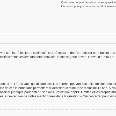
Qui contacter pour les abus ou les questio
Comment puis-je contacter un administrateu
voir configuré les forums afin qu’il soit nécessaire de s’enregistrer pour poster de
nvités comme les avatars personnalisés, la messagerie privée, l’envoi d’e-mails au
ne loi aux États-Unis qui dit que les sites Internet pouvant recueillir des informat
lecte de ces informations permettant d’identifier un mineur de moins de 13 ans. Si v
onseiller juridique pour obtenir son avis. Notez que phpBB Limited et les propriétai
tes, à l’exception de celles mentionnées dans la question « Qui contacter pour les 