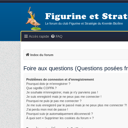
Figurine et Strat
Le forum du club Figurine et Stratégie du Kremlin Bicêtre
Accès rapide
FAQ
Index du forum
Foire aux questions (Questions posées 
Problèmes de connexion et d’enregistrement
Pourquoi dois-je m’enregistrer ?
Que signifie COPPA ?
Je souhaite m’enregistrer, mais je n’y parviens pas !
Je suis enregistré mais je ne peux pas me connecter !
Pourquoi ne puis-je pas me connecter ?
Je me suis enregistré par le passé mais je ne peux plus me connecter ?!
J’ai perdu mon mot de passe !
Pourquoi suis-je automatiquement déconnecté ?
À quoi sert « Supprimer les cookies du forum » ?