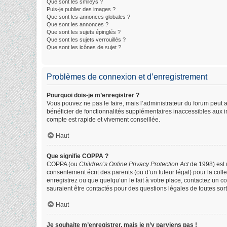
Que sont les smileys ?
Puis-je publier des images ?
Que sont les annonces globales ?
Que sont les annonces ?
Que sont les sujets épinglés ?
Que sont les sujets verrouillés ?
Que sont les icônes de sujet ?
Problèmes de connexion et d’enregistrement
Pourquoi dois-je m’enregistrer ?
Vous pouvez ne pas le faire, mais l’administrateur du forum peut a
bénéficier de fonctionnalités supplémentaires inaccessibles aux i
compte est rapide et vivement conseillée.
Haut
Que signifie COPPA ?
COPPA (ou
Children’s Online Privacy Protection Act
de 1998) est u
consentement écrit des parents (ou d’un tuteur légal) pour la col
enregistrez ou que quelqu’un le fait à votre place, contactez un c
sauraient être contactés pour des questions légales de toutes sor
Haut
Je souhaite m’enregistrer, mais je n’y parviens pas !