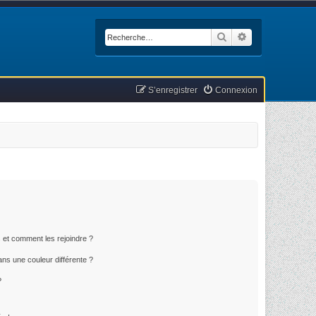
Rechercher
Recherche avan
S’enregistrer
Connexion
s et comment les rejoindre ?
ns une couleur différente ?
?