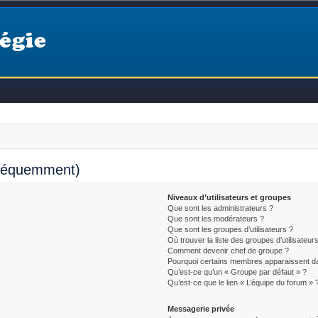
égie
fréquemment)
Niveaux d’utilisateurs et groupes
Que sont les administrateurs ?
Que sont les modérateurs ?
Que sont les groupes d’utilisateurs ?
Où trouver la liste des groupes d’utilisateur
Comment devenir chef de groupe ?
Pourquoi certains membres apparaissent da
Qu’est-ce qu’un « Groupe par défaut » ?
Qu’est-ce que le lien « L’équipe du forum » 
Messagerie privée