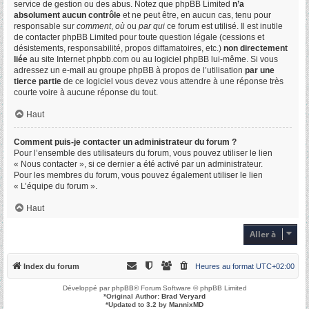
service de gestion ou des abus. Notez que phpBB Limited
n’a
absolument aucun contrôle
et ne peut être, en aucun cas, tenu pour
responsable sur
comment
,
où
ou
par qui
ce forum est utilisé. Il est inutile
de contacter phpBB Limited pour toute question légale (cessions et
désistements, responsabilité, propos diffamatoires, etc.)
non directement
liée
au site Internet phpbb.com ou au logiciel phpBB lui-même. Si vous
adressez un e-mail au groupe phpBB à propos de l’utilisation
par une
tierce partie
de ce logiciel vous devez vous attendre à une réponse très
courte voire à aucune réponse du tout.
Haut
Comment puis-je contacter un administrateur du forum ?
Pour l’ensemble des utilisateurs du forum, vous pouvez utiliser le lien
« Nous contacter », si ce dernier a été activé par un administrateur.
Pour les membres du forum, vous pouvez également utiliser le lien
« L’équipe du forum ».
Haut
Aller à
Index du forum
Heures au format
UTC+02:00
Développé par
phpBB
® Forum Software © phpBB Limited
*
Original Author:
Brad Veryard
*
Updated to 3.2 by
MannixMD