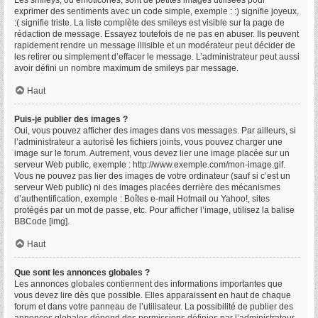
Les smileys, ou émoticônes, sont de petites images utilisées pour
exprimer des sentiments avec un code simple, exemple : :) signifie joyeux,
:( signifie triste. La liste complète des smileys est visible sur la page de
rédaction de message. Essayez toutefois de ne pas en abuser. Ils peuvent
rapidement rendre un message illisible et un modérateur peut décider de
les retirer ou simplement d’effacer le message. L’administrateur peut aussi
avoir défini un nombre maximum de smileys par message.
Haut
Puis-je publier des images ?
Oui, vous pouvez afficher des images dans vos messages. Par ailleurs, si
l’administrateur a autorisé les fichiers joints, vous pouvez charger une
image sur le forum. Autrement, vous devez lier une image placée sur un
serveur Web public, exemple : http://www.exemple.com/mon-image.gif.
Vous ne pouvez pas lier des images de votre ordinateur (sauf si c’est un
serveur Web public) ni des images placées derrière des mécanismes
d’authentification, exemple : Boîtes e-mail Hotmail ou Yahoo!, sites
protégés par un mot de passe, etc. Pour afficher l’image, utilisez la balise
BBCode [img].
Haut
Que sont les annonces globales ?
Les annonces globales contiennent des informations importantes que
vous devez lire dès que possible. Elles apparaissent en haut de chaque
forum et dans votre panneau de l’utilisateur. La possibilité de publier des