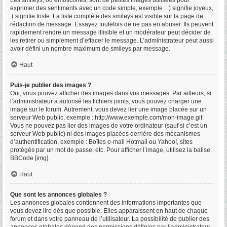
Les smileys, ou émoticônes, sont de petites images utilisées pour
exprimer des sentiments avec un code simple, exemple : :) signifie joyeux,
:( signifie triste. La liste complète des smileys est visible sur la page de
rédaction de message. Essayez toutefois de ne pas en abuser. Ils peuvent
rapidement rendre un message illisible et un modérateur peut décider de
les retirer ou simplement d’effacer le message. L’administrateur peut aussi
avoir défini un nombre maximum de smileys par message.
Haut
Puis-je publier des images ?
Oui, vous pouvez afficher des images dans vos messages. Par ailleurs, si
l’administrateur a autorisé les fichiers joints, vous pouvez charger une
image sur le forum. Autrement, vous devez lier une image placée sur un
serveur Web public, exemple : http://www.exemple.com/mon-image.gif.
Vous ne pouvez pas lier des images de votre ordinateur (sauf si c’est un
serveur Web public) ni des images placées derrière des mécanismes
d’authentification, exemple : Boîtes e-mail Hotmail ou Yahoo!, sites
protégés par un mot de passe, etc. Pour afficher l’image, utilisez la balise
BBCode [img].
Haut
Que sont les annonces globales ?
Les annonces globales contiennent des informations importantes que
vous devez lire dès que possible. Elles apparaissent en haut de chaque
forum et dans votre panneau de l’utilisateur. La possibilité de publier des