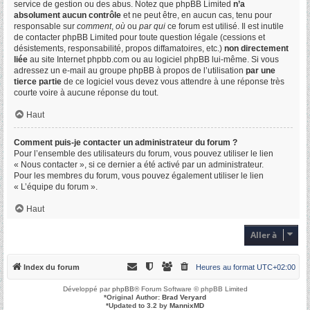
service de gestion ou des abus. Notez que phpBB Limited
n’a
absolument aucun contrôle
et ne peut être, en aucun cas, tenu pour
responsable sur
comment
,
où
ou
par qui
ce forum est utilisé. Il est inutile
de contacter phpBB Limited pour toute question légale (cessions et
désistements, responsabilité, propos diffamatoires, etc.)
non directement
liée
au site Internet phpbb.com ou au logiciel phpBB lui-même. Si vous
adressez un e-mail au groupe phpBB à propos de l’utilisation
par une
tierce partie
de ce logiciel vous devez vous attendre à une réponse très
courte voire à aucune réponse du tout.
Haut
Comment puis-je contacter un administrateur du forum ?
Pour l’ensemble des utilisateurs du forum, vous pouvez utiliser le lien
« Nous contacter », si ce dernier a été activé par un administrateur.
Pour les membres du forum, vous pouvez également utiliser le lien
« L’équipe du forum ».
Haut
Aller à
Index du forum
Heures au format
UTC+02:00
Développé par
phpBB
® Forum Software © phpBB Limited
*
Original Author:
Brad Veryard
*
Updated to 3.2 by
MannixMD