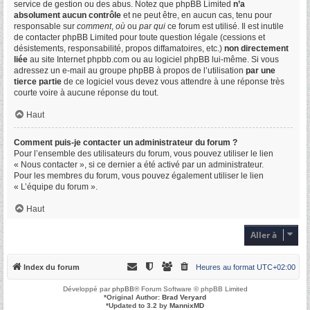
service de gestion ou des abus. Notez que phpBB Limited
n’a
absolument aucun contrôle
et ne peut être, en aucun cas, tenu pour
responsable sur
comment
,
où
ou
par qui
ce forum est utilisé. Il est inutile
de contacter phpBB Limited pour toute question légale (cessions et
désistements, responsabilité, propos diffamatoires, etc.)
non directement
liée
au site Internet phpbb.com ou au logiciel phpBB lui-même. Si vous
adressez un e-mail au groupe phpBB à propos de l’utilisation
par une
tierce partie
de ce logiciel vous devez vous attendre à une réponse très
courte voire à aucune réponse du tout.
Haut
Comment puis-je contacter un administrateur du forum ?
Pour l’ensemble des utilisateurs du forum, vous pouvez utiliser le lien
« Nous contacter », si ce dernier a été activé par un administrateur.
Pour les membres du forum, vous pouvez également utiliser le lien
« L’équipe du forum ».
Haut
Aller à
Index du forum
Heures au format
UTC+02:00
Développé par
phpBB
® Forum Software © phpBB Limited
*
Original Author:
Brad Veryard
*
Updated to 3.2 by
MannixMD