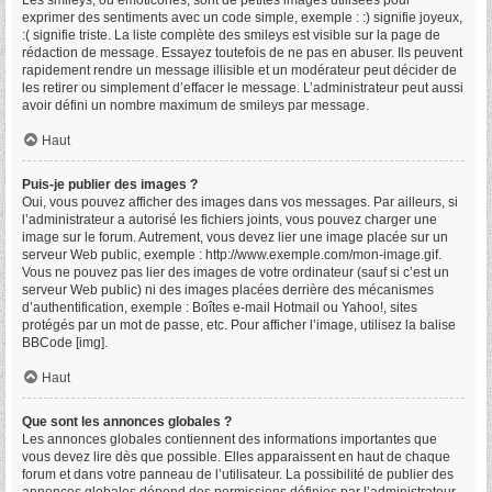
Les smileys, ou émoticônes, sont de petites images utilisées pour
exprimer des sentiments avec un code simple, exemple : :) signifie joyeux,
:( signifie triste. La liste complète des smileys est visible sur la page de
rédaction de message. Essayez toutefois de ne pas en abuser. Ils peuvent
rapidement rendre un message illisible et un modérateur peut décider de
les retirer ou simplement d’effacer le message. L’administrateur peut aussi
avoir défini un nombre maximum de smileys par message.
Haut
Puis-je publier des images ?
Oui, vous pouvez afficher des images dans vos messages. Par ailleurs, si
l’administrateur a autorisé les fichiers joints, vous pouvez charger une
image sur le forum. Autrement, vous devez lier une image placée sur un
serveur Web public, exemple : http://www.exemple.com/mon-image.gif.
Vous ne pouvez pas lier des images de votre ordinateur (sauf si c’est un
serveur Web public) ni des images placées derrière des mécanismes
d’authentification, exemple : Boîtes e-mail Hotmail ou Yahoo!, sites
protégés par un mot de passe, etc. Pour afficher l’image, utilisez la balise
BBCode [img].
Haut
Que sont les annonces globales ?
Les annonces globales contiennent des informations importantes que
vous devez lire dès que possible. Elles apparaissent en haut de chaque
forum et dans votre panneau de l’utilisateur. La possibilité de publier des