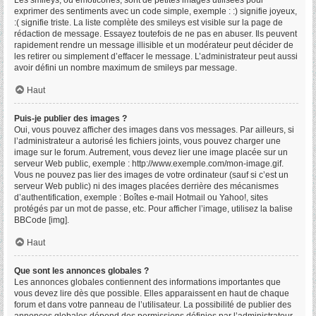
Les smileys, ou émoticônes, sont de petites images utilisées pour
exprimer des sentiments avec un code simple, exemple : :) signifie joyeux,
:( signifie triste. La liste complète des smileys est visible sur la page de
rédaction de message. Essayez toutefois de ne pas en abuser. Ils peuvent
rapidement rendre un message illisible et un modérateur peut décider de
les retirer ou simplement d’effacer le message. L’administrateur peut aussi
avoir défini un nombre maximum de smileys par message.
Haut
Puis-je publier des images ?
Oui, vous pouvez afficher des images dans vos messages. Par ailleurs, si
l’administrateur a autorisé les fichiers joints, vous pouvez charger une
image sur le forum. Autrement, vous devez lier une image placée sur un
serveur Web public, exemple : http://www.exemple.com/mon-image.gif.
Vous ne pouvez pas lier des images de votre ordinateur (sauf si c’est un
serveur Web public) ni des images placées derrière des mécanismes
d’authentification, exemple : Boîtes e-mail Hotmail ou Yahoo!, sites
protégés par un mot de passe, etc. Pour afficher l’image, utilisez la balise
BBCode [img].
Haut
Que sont les annonces globales ?
Les annonces globales contiennent des informations importantes que
vous devez lire dès que possible. Elles apparaissent en haut de chaque
forum et dans votre panneau de l’utilisateur. La possibilité de publier des