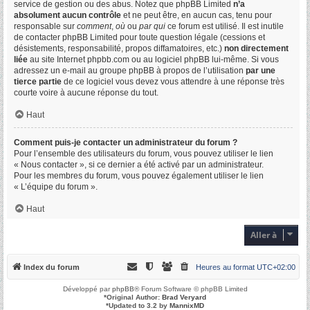
service de gestion ou des abus. Notez que phpBB Limited
n’a
absolument aucun contrôle
et ne peut être, en aucun cas, tenu pour
responsable sur
comment
,
où
ou
par qui
ce forum est utilisé. Il est inutile
de contacter phpBB Limited pour toute question légale (cessions et
désistements, responsabilité, propos diffamatoires, etc.)
non directement
liée
au site Internet phpbb.com ou au logiciel phpBB lui-même. Si vous
adressez un e-mail au groupe phpBB à propos de l’utilisation
par une
tierce partie
de ce logiciel vous devez vous attendre à une réponse très
courte voire à aucune réponse du tout.
Haut
Comment puis-je contacter un administrateur du forum ?
Pour l’ensemble des utilisateurs du forum, vous pouvez utiliser le lien
« Nous contacter », si ce dernier a été activé par un administrateur.
Pour les membres du forum, vous pouvez également utiliser le lien
« L’équipe du forum ».
Haut
Aller à
Index du forum
Heures au format
UTC+02:00
Développé par
phpBB
® Forum Software © phpBB Limited
*
Original Author:
Brad Veryard
*
Updated to 3.2 by
MannixMD