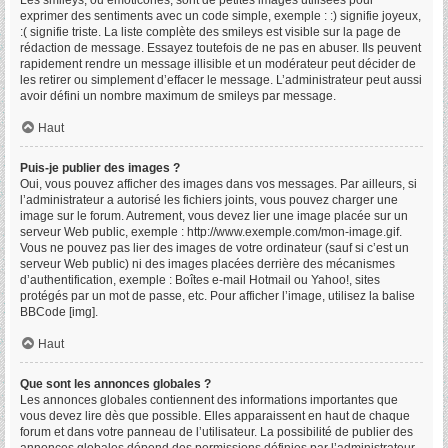
Les smileys, ou émoticônes, sont de petites images utilisées pour
exprimer des sentiments avec un code simple, exemple : :) signifie joyeux,
:( signifie triste. La liste complète des smileys est visible sur la page de
rédaction de message. Essayez toutefois de ne pas en abuser. Ils peuvent
rapidement rendre un message illisible et un modérateur peut décider de
les retirer ou simplement d’effacer le message. L’administrateur peut aussi
avoir défini un nombre maximum de smileys par message.
Haut
Puis-je publier des images ?
Oui, vous pouvez afficher des images dans vos messages. Par ailleurs, si
l’administrateur a autorisé les fichiers joints, vous pouvez charger une
image sur le forum. Autrement, vous devez lier une image placée sur un
serveur Web public, exemple : http://www.exemple.com/mon-image.gif.
Vous ne pouvez pas lier des images de votre ordinateur (sauf si c’est un
serveur Web public) ni des images placées derrière des mécanismes
d’authentification, exemple : Boîtes e-mail Hotmail ou Yahoo!, sites
protégés par un mot de passe, etc. Pour afficher l’image, utilisez la balise
BBCode [img].
Haut
Que sont les annonces globales ?
Les annonces globales contiennent des informations importantes que
vous devez lire dès que possible. Elles apparaissent en haut de chaque
forum et dans votre panneau de l’utilisateur. La possibilité de publier des