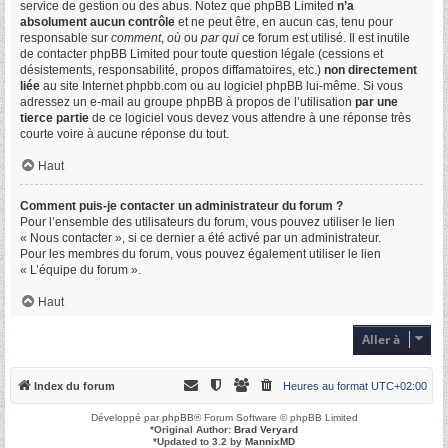
service de gestion ou des abus. Notez que phpBB Limited
n’a
absolument aucun contrôle
et ne peut être, en aucun cas, tenu pour
responsable sur
comment
,
où
ou
par qui
ce forum est utilisé. Il est inutile
de contacter phpBB Limited pour toute question légale (cessions et
désistements, responsabilité, propos diffamatoires, etc.)
non directement
liée
au site Internet phpbb.com ou au logiciel phpBB lui-même. Si vous
adressez un e-mail au groupe phpBB à propos de l’utilisation
par une
tierce partie
de ce logiciel vous devez vous attendre à une réponse très
courte voire à aucune réponse du tout.
Haut
Comment puis-je contacter un administrateur du forum ?
Pour l’ensemble des utilisateurs du forum, vous pouvez utiliser le lien
« Nous contacter », si ce dernier a été activé par un administrateur.
Pour les membres du forum, vous pouvez également utiliser le lien
« L’équipe du forum ».
Haut
Aller à
Index du forum
Heures au format
UTC+02:00
Développé par
phpBB
® Forum Software © phpBB Limited
*
Original Author:
Brad Veryard
*
Updated to 3.2 by
MannixMD